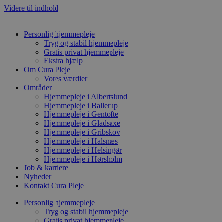
Videre til indhold
Personlig hjemmepleje
Tryg og stabil hjemmepleje
Gratis privat hjemmepleje
Ekstra hjælp
Om Cura Pleje
Vores værdier
Områder
Hjemmepleje i Albertslund
Hjemmepleje i Ballerup
Hjemmepleje i Gentofte
Hjemmepleje i Gladsaxe
Hjemmepleje i Gribskov
Hjemmepleje i Halsnæs
Hjemmepleje i Helsingør
Hjemmepleje i Hørsholm
Job & karriere
Nyheder
Kontakt Cura Pleje
Personlig hjemmepleje
Tryg og stabil hjemmepleje
Gratis privat hjemmepleje