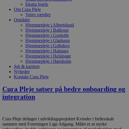
Ekstra hjælp
Om Cura Pleje
Vores værdier
Områder
Hjemmepleje i Albertslund
Hjemmepleje i Ballerup
Hjemmepleje i Gentofte
Hjemmepleje i Gladsaxe
Hjemmepleje i Gribskov
Hjemmepleje i Halsnæs
Hjemmepleje i Helsingør
Hjemmepleje i Hørsholm
Job & karriere
Nyheder
Kontakt Cura Pleje
Cura Pleje satser på bedre onboarding og
integration
Cura Pleje deltager i udviklingsprojektet Kvinder i fællesskab
sammen med Foreningen Lige Adgang. Målet er at styrke