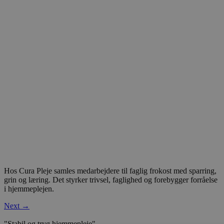
Hos Cura Pleje samles medarbejdere til faglig frokost med sparring,
grin og læring. Det styrker trivsel, faglighed og forebygger forråelse
i hjemmeplejen.
Next
→
"Stabil og tryg hjemmepleje"