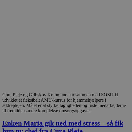
Cura Pleje og Gribskov Kommune har sammen med SOSU H
udviklet et fleksibelt AMU-kursus for hjemmehjælpere i
ældreplejen. Målet er at styrke fagligheden og ruste medarbejderne
til fremtidens mere komplekse omsorgsopgaver.
Enken Maria gik ned med stress – så fik
hun ny chef fra Cura Pleje