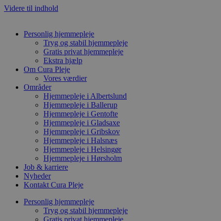
Videre til indhold
Personlig hjemmepleje
Tryg og stabil hjemmepleje
Gratis privat hjemmepleje
Ekstra hjælp
Om Cura Pleje
Vores værdier
Områder
Hjemmepleje i Albertslund
Hjemmepleje i Ballerup
Hjemmepleje i Gentofte
Hjemmepleje i Gladsaxe
Hjemmepleje i Gribskov
Hjemmepleje i Halsnæs
Hjemmepleje i Helsingør
Hjemmepleje i Hørsholm
Job & karriere
Nyheder
Kontakt Cura Pleje
Personlig hjemmepleje
Tryg og stabil hjemmepleje
Gratis privat hjemmepleje