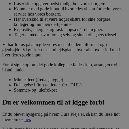
med
Løser sine opgaver bedst muligt hos vores borgere.
webs
Kommer med gode input til hvorledes vi kan forbedre vores
Det
service hos vores borgere.
regis
data
Har overskud til at være noget ekstra for sine borgere,
bes
kolleger og familien derhjemme.
sam
Er positiv, energisk og rask – også når det regner.
fors
Tager et medansvar for sig selv og sine kollegaers trivsel.
poli
besk
pers
Vi har fokus på at møde vores medarbejdere uformelt og i
oply
øjenhøjde. Vi ønsker os en arbejdsplads, hvor alle byder ind med
og
hver deres gode input.
indst
så d
præf
For at støtte op om det gode kollegiale fællesskab, arrangerer vi
bliv
blandt andet:
i fr
sess
Mini caféer (fredagshygge)
CookieScriptConsent
4 uger 2
Denn
CookieScript
Deltagelse i firmastafetter (ex. DHL)
dage
brug
curapleje.dk
Sommer- og julefrokost
Cook
Scri
tjene
Du er
velkommen til at kigge forbi
at h
præf
om 
Er du blevet nysgerrig på hvem Cura Pleje er, så kan du læse lidt
til
mere om os
her.
bes
Det 
nødv