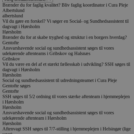
Brænder du for faglig kvalitet? Bliv faglig koordinator i Cura Pleje
Albertslund
albertslund
Vil du gøre en forskel? Vi søger en Social- og Sundhedsassistent til
dagvagt i Hørsholm
Hørsholm
Brænder du for at skabe tryghed og struktur i en borgers hverdag?
Gentofte
Ansvarshavende social og sundhedsassistent søges til vores
udekørende aftenteams i Gribskov og Halsnæs
Gribskov
Vil du være en del af et stærkt fællesskab i udvikling? SSH søges til
dagvagt i Hørsholm
Hørsholm
Social og sundhedsassistent til udredningsteamet i Cura Pleje
Gentofte søges
Gentofte
SSH søges til 5/2 ordning til vores stærke aftenteam i hjemmeplejen
i Hørsholm
Hørsholm
Ansvarshavende social og sundhedsassistent søges til vores
udekørende aftenteam i Hørsholm
Hørsholm
Aftenvagt SSH søges til 7/7-stilling i hjemmeplejen i Helsingør (lige