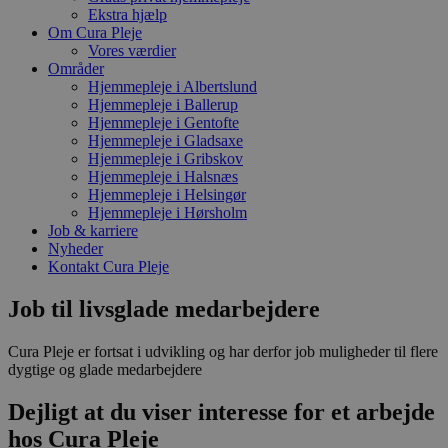
Ekstra hjælp
Om Cura Pleje
Vores værdier
Områder
Hjemmepleje i Albertslund
Hjemmepleje i Ballerup
Hjemmepleje i Gentofte
Hjemmepleje i Gladsaxe
Hjemmepleje i Gribskov
Hjemmepleje i Halsnæs
Hjemmepleje i Helsingør
Hjemmepleje i Hørsholm
Job & karriere
Nyheder
Kontakt Cura Pleje
Job til livsglade medarbejdere
Cura Pleje er fortsat i udvikling og har derfor job muligheder til flere
dygtige og glade medarbejdere
Dejligt at du viser interesse for
et arbejde
hos Cura Pleje