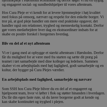
hjemmepleje i Hørsholm Kommune og derfor søger vi nu en dygtig
og engageret social- og sundhedshjælper til vores aftenteam.
Hos Cura Pleje er vi kendt for at levere hjemmepleje i høj kvalitet
med fokus på omsorg, nærvær og respekt for den enkelte borger. Vi
tror på, at god pleje handler om mere end praktiske opgaver, det
handler også om relationer, tryghed og menneskelig kontakt. Derfor
gør vores medarbejdere hver dag en ekstraordinær indsats for at
skabe en positiv forskel i borgernes hverdag.
Bliv en del af et nyt aftenteam
Vi er i gang med at opbygge et stærkt aftenteam i Hørsholm. Derfor
får du mulighed for at være med fra starten og sætte dit præg på
teamet i tæt samarbejde med dine kolleger og ledelsen. Sammen
skaber vi en arbejdsplads med høj faglighed, godt samarbejde og en
kultur, der bygger på Cura Plejes værdier.
En arbejdsplads med faglighed, samarbejde og nærvær
Som SSH hos Cura Pleje bliver du en del af et engageret og
hjælpsomt team, hvor vi løfter i flok og støtter hinanden i hverdagen.
Du får din egen faste rute, så du lærer borgerne godt at kende og
kan skabe kontinuitet og tryghed i plejen.