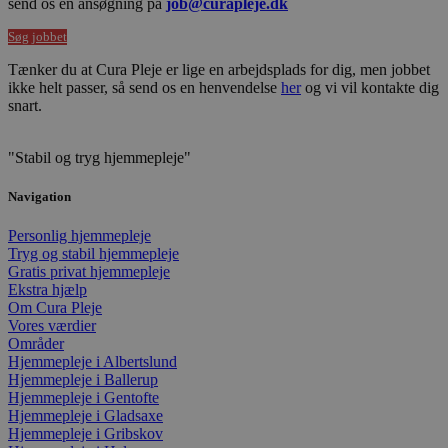
send os en ansøgning på
job@curapleje.dk
inte
med
Søg jobbet
webs
Det
regis
Tænker du at Cura Pleje er lige en arbejdsplads for dig, men jobbet
data
ikke helt passer, så send os en henvendelse
her
og vi vil kontakte dig
bes
snart.
sam
fors
poli
besk
"Stabil og tryg hjemmepleje"
pers
oply
og
Navigation
indst
så d
Personlig hjemmepleje
præf
bliv
Tryg og stabil hjemmepleje
i fr
Gratis privat hjemmepleje
sess
Ekstra hjælp
Om Cura Pleje
CookieScriptConsent
4 uger 2
Denn
CookieScript
dage
brug
curapleje.dk
Vores værdier
Cook
Områder
Scri
Hjemmepleje i Albertslund
tjene
at h
Hjemmepleje i Ballerup
præf
Hjemmepleje i Gentofte
om 
Hjemmepleje i Gladsaxe
til
Hjemmepleje i Gribskov
bes
Det 