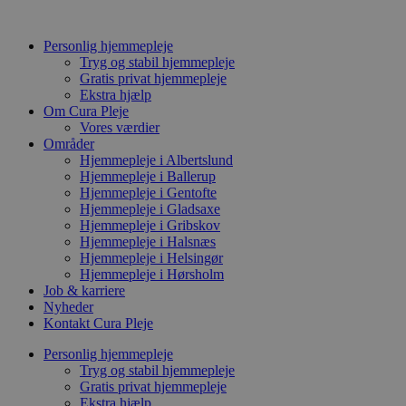
Videre
til
Personlig hjemmepleje
indhold
Tryg og stabil hjemmepleje
Gratis privat hjemmepleje
Ekstra hjælp
Om Cura Pleje
Vores værdier
Områder
Hjemmepleje i Albertslund
Hjemmepleje i Ballerup
Hjemmepleje i Gentofte
Hjemmepleje i Gladsaxe
Hjemmepleje i Gribskov
Hjemmepleje i Halsnæs
Hjemmepleje i Helsingør
Hjemmepleje i Hørsholm
Job & karriere
Nyheder
Kontakt Cura Pleje
Personlig hjemmepleje
Tryg og stabil hjemmepleje
Gratis privat hjemmepleje
Ekstra hjælp