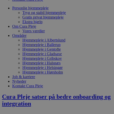
Personlig hjemmepleje
Tryg og stabil hjemmepleje
Gratis privat hjemmepleje
Ekstra hjælp
Om Cura Pleje
Vores værdier
Områder
Hjemmepleje i Albertslund
Hjemmepleje i Ballerup
Hjemmepleje i Gentofte
Hjemmepleje i Gladsaxe
Hjemmepleje i Gribskov
Hjemmepleje i Halsnæs
Hjemmepleje i Helsingør
Hjemmepleje i Hørsholm
Job & karriere
Nyheder
Kontakt Cura Pleje
Cura Pleje satser på bedre onboarding og
integration