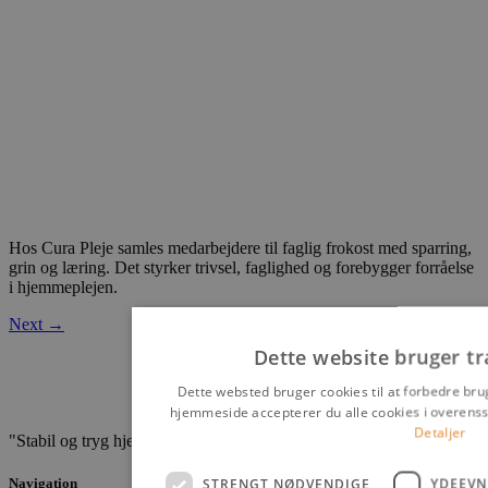
Hos Cura Pleje samles medarbejdere til faglig frokost med sparring,
grin og læring. Det styrker trivsel, faglighed og forebygger forråelse
i hjemmeplejen.
Next
→
Dette website bruger tr
Dette websted bruger cookies til at forbedre br
hjemmeside accepterer du alle cookies i overens
Detaljer
"Stabil og tryg hjemmepleje"
STRENGT NØDVENDIGE
YDEEVN
Navigation