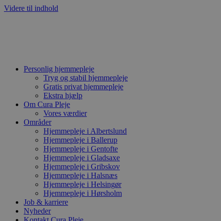
Videre til indhold
Personlig hjemmepleje
Tryg og stabil hjemmepleje
Gratis privat hjemmepleje
Ekstra hjælp
Om Cura Pleje
Vores værdier
Områder
Hjemmepleje i Albertslund
Hjemmepleje i Ballerup
Hjemmepleje i Gentofte
Hjemmepleje i Gladsaxe
Hjemmepleje i Gribskov
Hjemmepleje i Halsnæs
Hjemmepleje i Helsingør
Hjemmepleje i Hørsholm
Job & karriere
Nyheder
Kontakt Cura Pleje