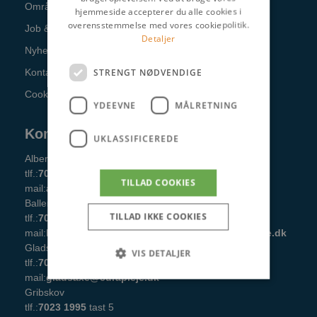
Områder
hjemmeside accepterer du alle cookies i
overensstemmelse med vores cookiepolitik.
Job & karriere
Detaljer
Nyheder
STRENGT NØDVENDIGE
Kontakt Cura Pleje
Cookie- og privatlivspolitik
YDEEVNE
MÅLRETNING
Kontaktoplysninger
UKLASSIFICEREDE
Albertslund
tlf.:‎‎
7023 1995
‎tast 4
TILLAD COOKIES
mail:
‎albertslund@curapleje.dk
Ballerup
Gentofte
TILLAD IKKE COOKIES
tlf.:‎
7023 1995
‎tast 8
tlf.:‎
7023 1995
‎ tast 1
mail:
ballerup@curapleje.dk‎
mail:
‎gentofte@curapleje.dk‎
Gladsaxe
VIS DETALJER
tlf.:‎
7023 1995
‎ tast 7
mail:
‎gladsaxe@curapleje.dk‎
Gribskov
tlf.:‎
7023 1995
‎ tast 5
Strengt nødvendige
Ydeevne