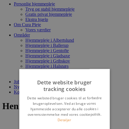
Personlig hjemmepleje
Tryg og stabil hjemmepleje
Gratis privat hjemmepleje
Ekstra hjælp
Om Cura Pleje
Vores værdier
Områder
Hjemmepleje i Albertslund
Hjemmepleje i Ballerup
Hjemmepleje i Gentofte
Hjemmepleje i Gladsaxe
Hjemmepleje i Gribskov
Hjemmepleje i Halsnæs
Hjemmepleje i Helsingør
Hjemmepleje i Hørsholm
Dette website bruger
Job & karriere
Nyheder
tracking cookies
Kontakt Cura Pleje
Dette websted bruger cookies til at forbedre
brugeroplevelsen. Ved at bruge vores
Henrik Stæhr
hjemmeside accepterer du alle cookies i
overensstemmelse med vores cookiepolitik.
Detaljer