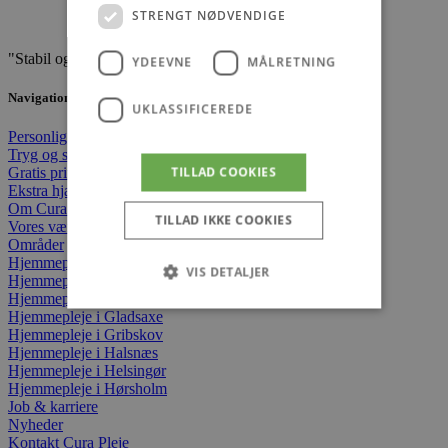
STRENGT NØDVENDIGE
"Stabil og tryg hjemmepleje"
YDEEVNE
MÅLRETNING
Navigation
UKLASSIFICEREDE
Personlig hjemmepleje
Tryg og stabil hjemmepleje
TILLAD COOKIES
Gratis privat hjemmepleje
Ekstra hjælp
Om Cura Pleje
TILLAD IKKE COOKIES
Vores værdier
Områder
Hjemmepleje i Albertslund
VIS DETALJER
Hjemmepleje i Ballerup
Hjemmepleje i Gentofte
Hjemmepleje i Gladsaxe
Hjemmepleje i Gribskov
Strengt nødvendige
Ydeevne
Hjemmepleje i Halsnæs
Hjemmepleje i Helsingør
Målretning
Uklassificerede
Hjemmepleje i Hørsholm
Job & karriere
Strengt nødvendige cookies tillader
Nyheder
kernewebsfunktionalitet såsom bruger login og
Kontakt Cura Pleje
kontostyring. Hjemmesiden kan ikke bruges