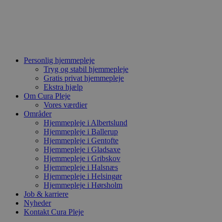
Videre
til
indhold
Personlig hjemmepleje
Tryg og stabil hjemmepleje
Gratis privat hjemmepleje
Ekstra hjælp
Om Cura Pleje
Vores værdier
Områder
Hjemmepleje i Albertslund
Hjemmepleje i Ballerup
Hjemmepleje i Gentofte
Hjemmepleje i Gladsaxe
Hjemmepleje i Gribskov
Hjemmepleje i Halsnæs
Hjemmepleje i Helsingør
Hjemmepleje i Hørsholm
Job & karriere
Nyheder
Kontakt Cura Pleje