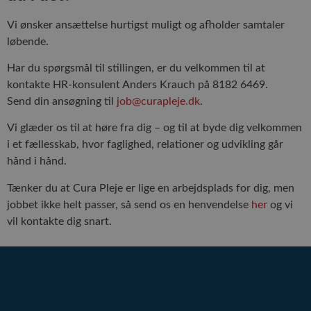
fors
poli
besk
Vi ønsker ansættelse hurtigst muligt og afholder samtaler
pers
oply
løbende.
og
indst
Har du spørgsmål til stillingen, er du velkommen til at
så d
præf
kontakte HR-konsulent Anders Krauch på 8182 6469.
bliv
i fr
Send din ansøgning til
job@curapleje.dk
.
sess
Vi glæder os til at høre fra dig – og til at byde dig velkommen
CookieScriptConsent
4 uger 2
Denn
CookieScript
dage
brug
curapleje.dk
i et fællesskab, hvor faglighed, relationer og udvikling går
Cook
Scri
hånd i hånd.
tjene
at h
præf
Tænker du at Cura Pleje er lige en arbejdsplads for dig, men
om 
jobbet ikke helt passer, så send os en henvendelse
her
og vi
til
bes
vil kontakte dig snart.
Det 
nødv
at C
Scri
cook
fung
korr