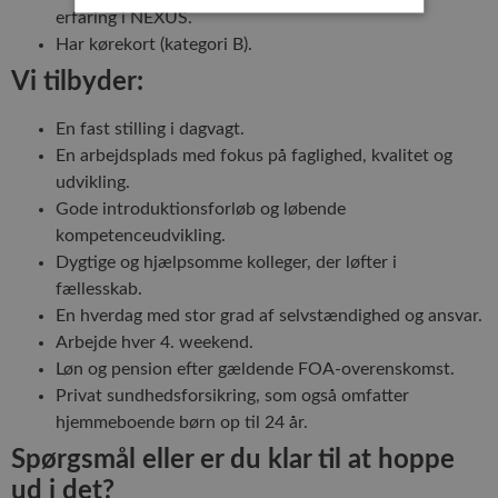
erfaring i NEXUS.
Har kørekort (kategori B).
Strengt nødvendige
Ydeevne
Vi tilbyder:
Målretning
Uklassificerede
En fast stilling i dagvagt.
Strengt nødvendige cookies tillader
kernewebsfunktionalitet såsom bruger login og
En arbejdsplads med fokus på faglighed, kvalitet og
kontostyring. Hjemmesiden kan ikke bruges
udvikling.
korrekt uden strengt nødvendige cookies.
Gode introduktionsforløb og løbende
Provider /
Navn
Udløb
Besk
kompetenceudvikling.
Domæne
Dygtige og hjælpsomme kolleger, der løfter i
VISITOR_PRIVACY_METADATA
5
Denn
YouTube
måneder
bruge
.youtube.com
fællesskab.
4 uger
gem
brug
En hverdag med stor grad af selvstændighed og ansvar.
samt
Arbejde hver 4. weekend.
priv
for 
Løn og pension efter gældende FOA-overenskomst.
inte
med
Privat sundhedsforsikring, som også omfatter
webs
hjemmeboende børn op til 24 år.
Det
regis
data
Spørgsmål eller er du klar til at hoppe
bes
sam
ud i det?