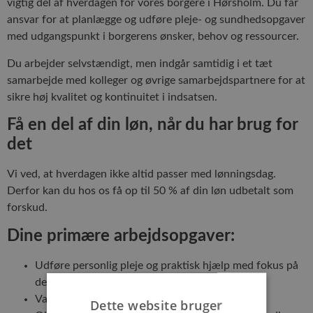
vigtig del af hverdagen for vores borgere i Hørsholm. Du får
ansvar for at planlægge og udføre pleje- og sundhedsopgaver
med udgangspunkt i borgerens ønsker, behov og ressourcer.
Du arbejder selvstændigt, men indgår samtidig i et tæt
samarbejde med kolleger og øvrige samarbejdspartnere for at
sikre høj kvalitet og kontinuitet i indsatsen.
Få en del af din løn, når du har brug for
det
Vi ved, at hverdagen ikke altid passer med lønningsdag.
Derfor kan du hos os få op til 50 % af din løn udbetalt som
forskud.
Dine primære arbejdsopgaver:
Udføre personlig pleje og praktisk hjælp med fokus på
den enkelte borger.
Varetage delegerede sundhedsfaglige opgaver.
Dette website bruger