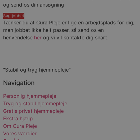
og send os din ansøgning
CookieScriptConsent
4 uger 2
Denn
CookieScript
dage
brug
curapleje.dk
Cook
Søg jobbet
Scri
Tænker du at Cura Pleje er lige en arbejdsplads for dig,
tjene
at h
men jobbet ikke helt passer, så send os en
præf
henvendelse
her
og vi vil kontakte dig snart.
om 
til
bes
Det 
nødv
at C
Scri
cook
"Stabil og tryg hjemmepleje"
fung
korr
Navigation
Personlig hjemmepleje
Tryg og stabil hjemmepleje
Provider /
Navn
Udløb
Beskrivelse
Gratis privat hjemmepleje
Domæne
Provider /
Navn
Udløb
Beskrivelse
Domæne
Ekstra hjælp
ep_session_id
curapleje.dk
Session
Provider /
Navn
Udløb
Beskrivelse
_ga_D1Y2K1MT4V
.curapleje.dk
1 år 1
Denne cookie
Om Cura Pleje
Domæne
måned
bruges af Google
Vores værdier
Analytics til at
_gat_UA-136422593-
.curapleje.dk
58
Dette er en 
fortsætte
1
sekunder
cookie, der er