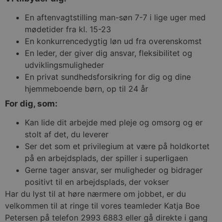
korrekt uden strengt nødvendige cookies.
Provider /
En aftenvagtstilling man-søn 7-7 i lige uger med
Navn
Udløb
Besk
Domæne
mødetider fra kl. 15-23
VISITOR_PRIVACY_METADATA
5
Denn
YouTube
En konkurrencedygtig løn ud fra overenskomst
måneder
bruge
.youtube.com
4 uger
gem
En leder, der giver dig ansvar, fleksibilitet og
brug
udviklingsmuligheder
samt
priv
En privat sundhedsforsikring for dig og dine
for 
inte
hjemmeboende børn, op til 24 år
med
webs
For dig, som:
Det
regis
data
Kan lide dit arbejde med pleje og omsorg og er
bes
stolt af det, du leverer
sam
fors
Ser det som et privilegium at være på holdkortet
poli
besk
på en arbejdsplads, der spiller i superligaen
pers
Gerne tager ansvar, ser muligheder og bidrager
oply
og
positivt til en arbejdsplads, der vokser
indst
så d
Har du lyst til at høre nærmere om jobbet, er du
præf
bliv
velkommen til at ringe til vores teamleder Katja Boe
i fr
Petersen på telefon 2993 6883 eller gå direkte i gang
sess