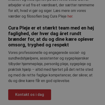
spore sidevis
arbejder vi ud fra et værdisæt, der sætter rammerne
_fbp
2
Brugt af Face
Meta
for alt, hvad vi gør og siger. Læs mere om vores
måneder
levere en ræ
Platform Inc.
4 uger
reklameprod
.curapleje.dk
værdier og filosofien bag Cura Pleje
her
.
realtidstilbud
tredjepartsa
Cura Pleje er et
stærkt team
med en
høj
YSC
Session
Denne cookie 
Google LLC
YouTube til a
.youtube.com
faglighed,
der hver dag året rundt
visninger af 
videoer.
brænder for, at du og dine kære oplever
omsorg, tryghed og respekt
VISITOR_INFO1_LIVE
5
Denne cookie 
Google LLC
måneder
Youtube for a
.youtube.com
4 uger
brugerpræfer
Vores professionelle og engagerede social- og
Youtube-vide
indlejret i w
sundhedshjælpere, assistenter og sygeplejersker
kan også afg
tilbyder hjemmepleje, personlig pleje, sygepleje og
webstedsbes
den nye eller
praktisk hjælp – altid med hjertet på det rette sted
af Youtube-g
og med de rette faglige kompetencer, der sikrer, at
__Secure-
.youtube.com
5
Denne cookie
du og dine kære får en god oplevelse.
ROLLOUT_TOKEN
måneder
YouTube og G
4 uger
håndtere eks
tests og grad
nye funktione
rollouts"). Co
Kontakt os i dag
en bruger får
ensartet opl
testperiode, 