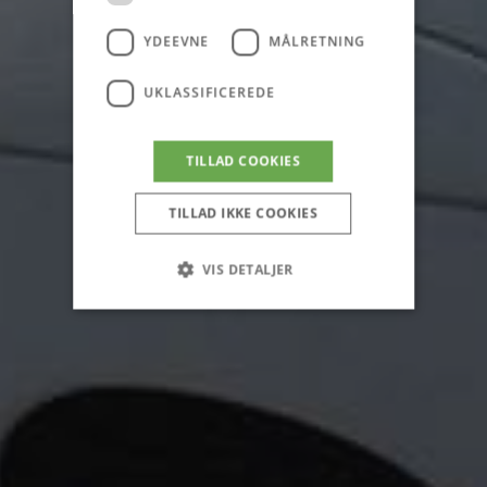
YDEEVNE
MÅLRETNING
UKLASSIFICEREDE
TILLAD COOKIES
TILLAD IKKE COOKIES
VIS DETALJER
Strengt nødvendige
Ydeevne
Målretning
Uklassificerede
Strengt nødvendige cookies tillader
kernewebsfunktionalitet såsom bruger login og
kontostyring. Hjemmesiden kan ikke bruges
korrekt uden strengt nødvendige cookies.