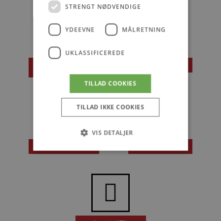
STRENGT NØDVENDIGE
YDEEVNE
MÅLRETNING
UKLASSIFICEREDE
Guide til at slette
ISBAR
Nexus bruger
TILLAD COOKIES
TILLAD IKKE COOKIES
VIS DETALJER
Nyttige koder
Intervare
Strengt nødvendige
Ydeevne
Målretning
Uklassificerede
Strengt nødvendige cookies tillader
kernewebsfunktionalitet såsom bruger login og
kontostyring. Hjemmesiden kan ikke bruges