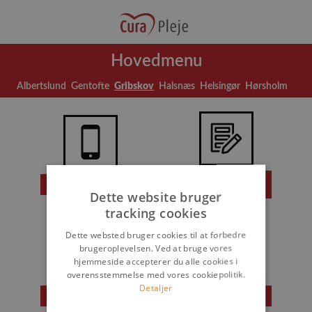
Hovedmenu
Albertslund
Gentofte
Gribskov
Halsnæs
Helsingør
Hørsholm
UTH
Daglig afkrydsning
hjælpeskema
Dette website bruger
tracking cookies
Dette websted bruger cookies til at forbedre
brugeroplevelsen. Ved at bruge vores
hjemmeside accepterer du alle cookies i
overensstemmelse med vores cookiepolitik.
Detaljer
Opret en skade
Nødkald